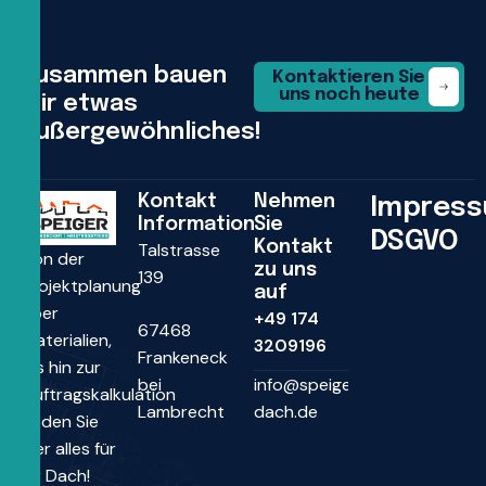
Zusammen bauen
Kontaktieren Sie
uns noch heute
wir etwas
außergewöhnliches!
Kontakt
Nehmen
Impres
Information
Sie
DSGVO
Kontakt
Talstrasse
Von der
zu uns
139
Projektplanung
auf
über
+49 174
67468
Materialien,
3209196
Frankeneck
bis hin zur
bei
info@speiger-
Auftragskalkulation
Lambrecht
dach.de
finden Sie
hier alles für
Ihr Dach!