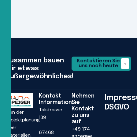
Zusammen bauen
Kontaktieren Sie
uns noch heute
wir etwas
außergewöhnliches!
Kontakt
Nehmen
Impres
Information
Sie
DSGVO
Kontakt
Talstrasse
Von der
zu uns
139
Projektplanung
auf
über
+49 174
67468
Materialien,
3209196