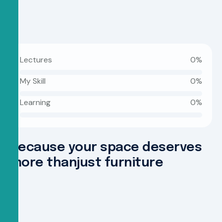
Lectures
0
%
My Skill
0
%
Learning
0
%
B
e
c
a
u
s
e
y
o
u
r
s
p
a
c
e
d
e
s
e
r
v
e
s
m
o
r
e
t
h
a
n
j
u
s
t
f
u
r
n
i
t
u
r
e