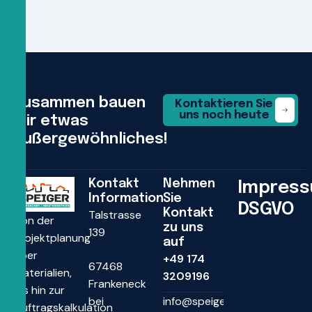
Zusammen bauen
Kontaktieren Sie
uns noch heute
wir etwas
außergewöhnliches!
Kontakt
Nehmen
Impres
Information
Sie
DSGVO
Kontakt
Talstrasse
Von der
zu uns
139
Projektplanung
auf
über
+49 174
67468
Materialien,
3209196
Frankeneck
bis hin zur
bei
info@speiger-
Auftragskalkulation