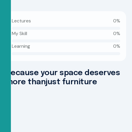
Lectures
0
%
My Skill
0
%
Learning
0
%
B
e
c
a
u
s
e
y
o
u
r
s
p
a
c
e
d
e
s
e
r
v
e
s
m
o
r
e
t
h
a
n
j
u
s
t
f
u
r
n
i
t
u
r
e