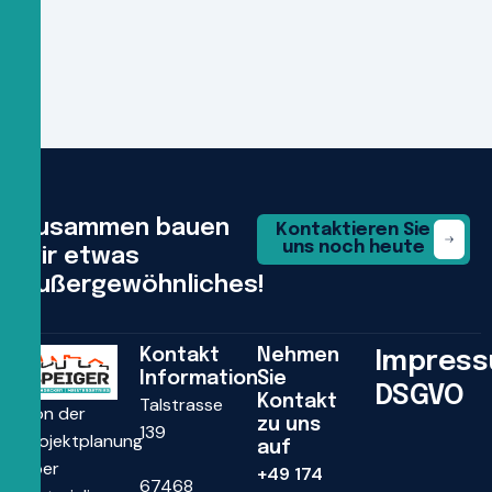
Zusammen bauen
Kontaktieren Sie
uns noch heute
wir etwas
außergewöhnliches!
Kontakt
Nehmen
Impres
Information
Sie
DSGVO
Kontakt
Talstrasse
Von der
zu uns
139
Projektplanung
auf
über
+49 174
67468